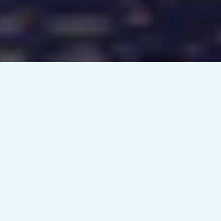
FRANQUICIA TU CIUDAD CON
WHITE UMBRELLA TOURS
Abre o refuerza tu negocio en tu ciudad con White Umbrella
Tours. Un sistema que funciona desde el minuto 1, más de
10 años de experiencia, + de 2.000.000 de clientes a
nuestras espaldas y + de 15.000 comentarios excelentes en
TripAdvisor
MÁS INFORMACIÓN