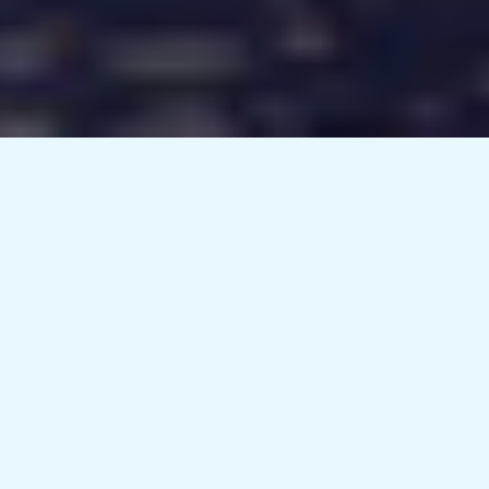
FRANQUICIA TU CIUDAD CON
WHITE UMBRELLA TOURS
Abre o refuerza tu negocio en tu ciudad con White Umbrella
Tours. Un sistema que funciona desde el minuto 1, más de
10 años de experiencia, + de 2.000.000 de clientes a
nuestras espaldas y + de 15.000 comentarios excelentes en
TripAdvisor
MÁS INFORMACIÓN