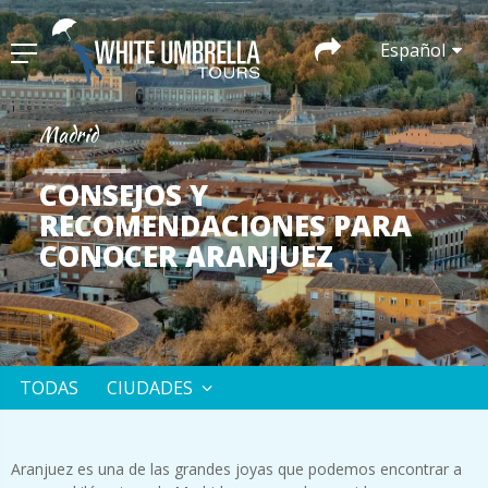
Español
Madrid
CONSEJOS Y
RECOMENDACIONES PARA
CONOCER ARANJUEZ
TODAS
CIUDADES
Aranjuez es una de las grandes joyas que podemos encontrar a