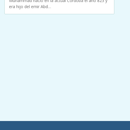
Muhammad nació en la actual Córdoba el año 823 y
era hijo del emir Abd…