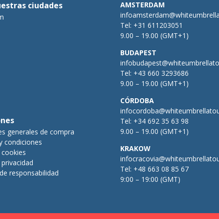
uestras ciudades
AMSTERDAM
infoamsterdam@whiteumbrell
m
Tel:
+31 611203051
9.00 – 19.00 (GMT+1)
BUDAPEST
infobudapest@whiteumbrellat
Tel:
+43 660 3293686
9.00 – 19.00 (GMT+1)
CÓRDOBA
infocordoba@whiteumbrellato
ones
Tel:
+34 692 35 63 98
9.00 – 19.00 (GMT+1)
es generales de compra
y condiciones
KRAKOW
e cookies
infocracovia@whiteumbrellato
e privacidad
Tel:
+48 663 08 85 67
de responsabilidad
9:00 – 19:00 (GMT)