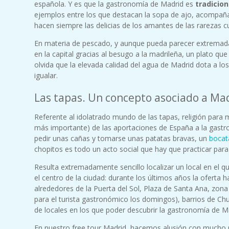
española. Y es que la gastronomía de Madrid es
tradicio
ejemplos entre los que destacan la sopa de ajo, acompañad
hacen siempre las delicias de los amantes de las rarezas cul
En materia de pescado, y aunque pueda parecer extremad
en la capital gracias al besugo a la madrileña, un plato q
olvida que la elevada calidad del agua de Madrid dota a los
igualar.
Las tapas. Un concepto asociado a Mad
Referente al idolatrado mundo de las tapas, religión para 
más importante) de las aportaciones de España a la gastr
pedir unas cañas y tomarse unas patatas bravas, un
bocat
chopitos es todo un acto social que hay que practicar para 
Resulta extremadamente sencillo localizar un local en el q
el centro de la ciudad: durante los últimos años la oferta
alrededores de la Puerta del Sol, Plaza de Santa Ana, zona 
para el turista gastronómico los domingos), barrios de Chu
de locales en los que poder descubrir la gastronomía de M
En nuestro free tour Madrid, hacemos alusión con mucho má