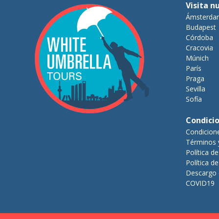
Visita n
Ámsterda
Budapest
Córdoba
Cracovia
Múnich
París
Praga
Sevilla
Sofía
Condici
Condicion
Términos 
Política d
Política d
Descargo 
COVID19