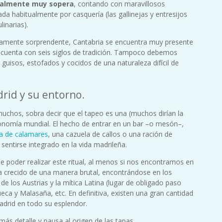
nalmente muy sopera
, contando con maravillosos
a habitualmente por casquería (las gallinejas y entresijos
inarias).
amente sorprendente, Cantabria se encuentra muy presente
ue cuenta con seis siglos de tradición. Tampoco debemos
 guisos, estofados y cocidos de una naturaleza difícil de
rid y su entorno.
muchos, sobra decir que el tapeo es una (muchos dirían la
onomía mundial. El hecho de entrar en un bar –o mesón–,
a de calamares
, una cazuela de callos o una ración de
sentirse integrado en la vida madrileña.
ue poder realizar este ritual, al menos si nos encontramos en
 ha crecido de una manera brutal, encontrándose en los
de los Austrias y la mítica Latina (lugar de obligado paso
eca y Malasaña, etc. En definitiva, existen una gran cantidad
adrid en todo su esplendor.
s detalle y pausa al origen de las tapas.