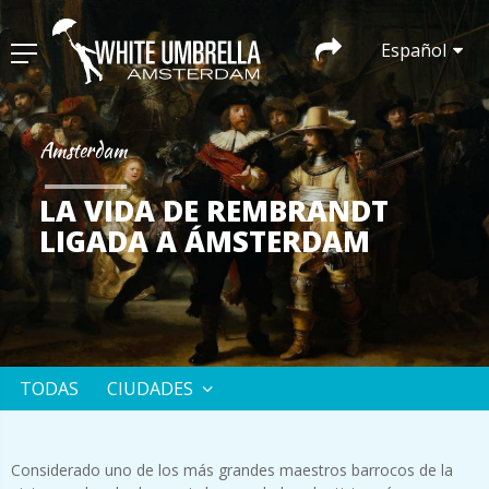
Español
Amsterdam
LA VIDA DE REMBRANDT
LIGADA A ÁMSTERDAM
TODAS
CIUDADES
Considerado uno de los más grandes maestros barrocos de la