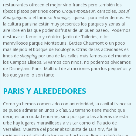
restaurantes ofrecen el mejor vino francés pero también los
típicos platos parisinos como
Croque-monsieur
, caracoles,
Boeuf
Bourguignon
o el famoso
fromage
, -queso- para entendernos. En
la cultura parisina están muy presentes los parques y zonas al
aire libre en las que poder disfrutar de un buen paseo, Podemos
destacar el famoso y céntrico Jardín de Tuileries, o los
maravillosos parque Montsouris, Buttes Chaumont o un poco
más alejado el bosque de Boulogne. Otras de las actividades es
irnos de
shopping
por una de las calles más famosas del mundo:
los Campos Elíseos. Si vamos con niños, no podemos olvidarnos
de Disneyland Paris. Multitud de atracciones para los pequeños y
los que ya no lo son tanto.
PARIS Y ALREDEDORES
Como ya hemos comentado con anterioridad, la capital francesa
se puede admirar en unos 5 días. Su tamaño tiene mucho que
decir, es una ciudad enorme, sino por que a las afueras de esta
urbe hay lugares maravillosos a visitar como el Palacio de
Versalles. Muestra del poder absolutista de Luis XIV, fue la
residencia real oficial de los reyes hasta que Francia dejó de ser